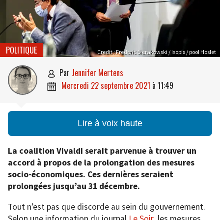
POLITIQUE
Credit : Frederic Sierakowski / Isopix / pool Hoslet
par
Jennifer Mertens

mercredi 22 septembre 2021
à
11:49

Lire à voix haute
La coalition Vivaldi serait parvenue à trouver un
accord à propos de la prolongation des mesures
socio-économiques. Ces dernières seraient
prolongées jusqu’au 31 décembre.
Tout n’est pas que discorde au sein du gouvernement.
Selon une information du journal
Le Soir
,
les mesures