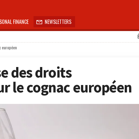
SONAL FINANCE
NEWSLETTERS

c européen
e des droits
r le cognac européen