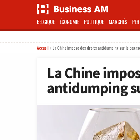
BELGIQUE
ÉCONOMIE
POLITIQUE
MARCHÉS
PER
Accueil
»
La Chine impose des droits antidumping sur le cogna
La Chine impos
antidumping su