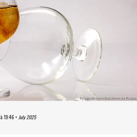
Image de Steve Buissinne via Pixaba
à
19:46
•
July 2025