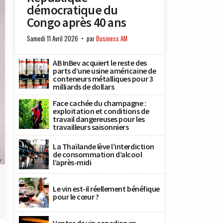
démocratique du
Congo après 40 ans
Samedi 11 Avril 2026
par
Business AM
AB InBev acquiert le reste des
parts d’une usine américaine de
conteneurs métalliques pour 3
milliards de dollars
Face cachée du champagne :
exploitation et conditions de
travail dangereuses pour les
travailleurs saisonniers
La Thaïlande lève l’interdiction
de consommation d’alcool
y
l’après-midi
Le vin est-il réellement bénéfique
pour le cœur ?