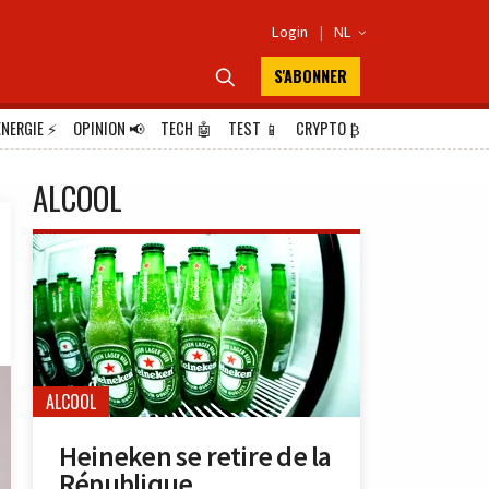
Login
|
NL

S'ABONNER

ÉNERGIE
⚡
OPINION
📢
TECH
🤖
TEST
📱
CRYPTO
₿
ALCOOL
ALCOOL
Heineken se retire de la
République