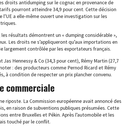
t des droits antidumping sur le cognac en provenance de
 tarifs pourront atteindre 34,9 pour cent. Cette décision
e l’UE a elle-même ouvert une investigation sur les
triques.
 les résultats démontrent un « dumping considérable »,
ueux. Les droits ne s’appliqueront qu’aux importations en
ie largement contrôlée par les exportateurs français.
nt Jas Hennessy & Co (34,3 pour cent), Rémy Martin (27,7
 À noter : des producteurs comme Pernod Ricard et Rémy
, à condition de respecter un prix plancher convenu.
re commerciale
 une riposte. La Commission européenne avait annoncé des
is, en raison de subventions publiques présumées. Cette
sions entre Bruxelles et Pékin. Après l’automobile et les
is touché par le conflit.