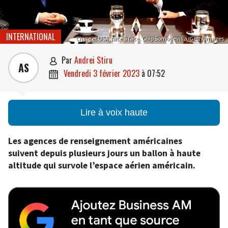
INTERNATIONAL
Chine et USA, face à face. Chip Somodevilla/Getty Images
par
Andrei Stiru

AS
vendredi 3 février 2023
à
07:52

Lire à voix haute
Les agences de renseignement américaines
suivent depuis plusieurs jours un ballon à haute
altitude qui survole l’espace aérien américain.