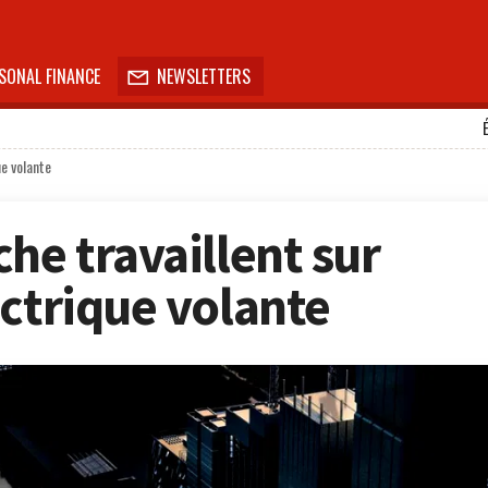
SONAL FINANCE
NEWSLETTERS

ue volante
he travaillent sur
ectrique volante