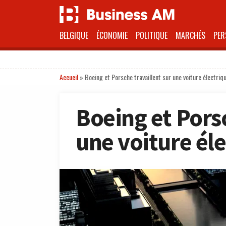
BELGIQUE
ÉCONOMIE
POLITIQUE
MARCHÉS
PER
Accueil
»
Boeing et Porsche travaillent sur une voiture électriq
Boeing et Porsc
une voiture él