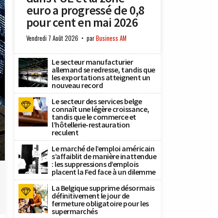
euro a progressé de 0,8
pour cent en mai 2026
Vendredi 7 Août 2026
par
Business AM
Le secteur manufacturier
allemand se redresse, tandis que
les exportations atteignent un
nouveau record
Le secteur des services belge
connaît une légère croissance,
tandis que le commerce et
l’hôtellerie-restauration
reculent
Le marché de l’emploi américain
s’affaiblit de manière inattendue
: les suppressions d’emplois
placent la Fed face à un dilemme
La Belgique supprime désormais
définitivement le jour de
fermeture obligatoire pour les
supermarchés