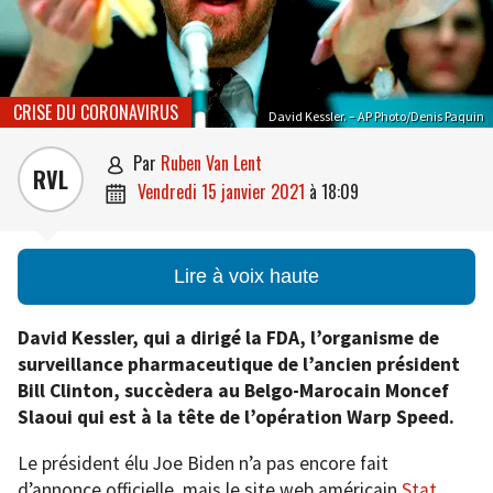
CRISE DU CORONAVIRUS
David Kessler. – AP Photo/Denis Paquin
par
Ruben Van Lent

RVL
vendredi 15 janvier 2021
à
18:09

Lire à voix haute
David Kessler, qui a dirigé la FDA, l’organisme de
surveillance pharmaceutique de l’ancien président
Bill Clinton, succèdera au Belgo-Marocain Moncef
Slaoui qui est à la tête de l’opération Warp Speed.
Le président élu Joe Biden n’a pas encore fait
d’annonce officielle, mais le site web américain
Stat