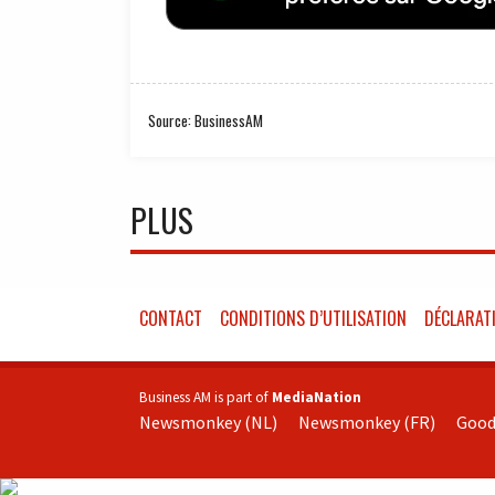
Source: BusinessAM
PLUS
CONTACT
CONDITIONS D’UTILISATION
DÉCLARATI
Business AM is part of
MediaNation
Newsmonkey (NL)
Newsmonkey (FR)
Good