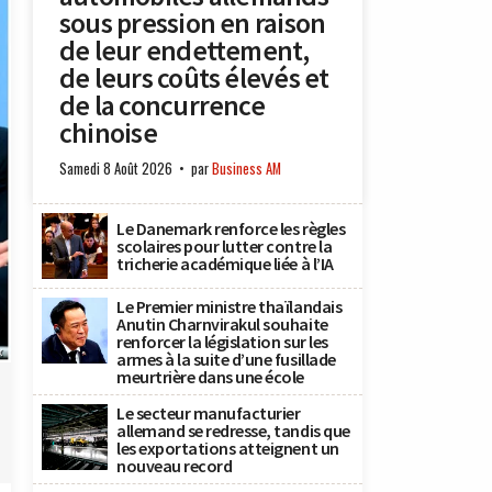
sous pression en raison
de leur endettement,
de leurs coûts élevés et
de la concurrence
chinoise
Samedi 8 Août 2026
par
Business AM
Le Danemark renforce les règles
scolaires pour lutter contre la
tricherie académique liée à l’IA
Le Premier ministre thaïlandais
Anutin Charnvirakul souhaite
renforcer la législation sur les
x
armes à la suite d’une fusillade
meurtrière dans une école
Le secteur manufacturier
allemand se redresse, tandis que
les exportations atteignent un
nouveau record