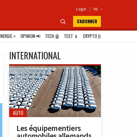
Login
|
NL

S'ABONNER

ÉNERGIE
⚡
OPINION
📢
TECH
🤖
TEST
📱
CRYPTO
₿
INTERNATIONAL
AUTO
Les équipementiers
automobiles allemands