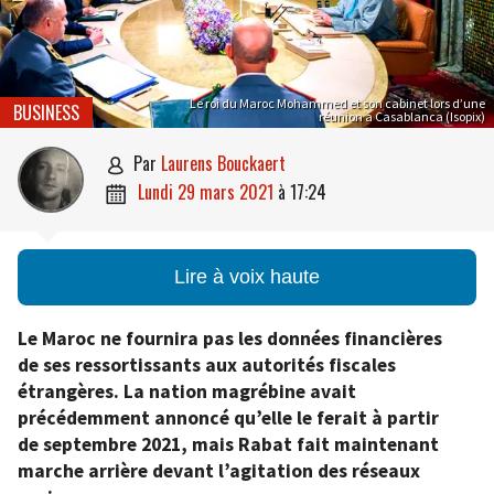
Le roi du Maroc Mohammed et son cabinet lors d’une
BUSINESS
réunion à Casablanca (Isopix)
par
Laurens Bouckaert

lundi 29 mars 2021
à
17:24

Lire à voix haute
Le Maroc ne fournira pas les données financières
de ses ressortissants aux autorités fiscales
étrangères. La nation magrébine avait
précédemment annoncé qu’elle le ferait à partir
de septembre 2021, mais Rabat fait maintenant
marche arrière devant l’agitation des réseaux