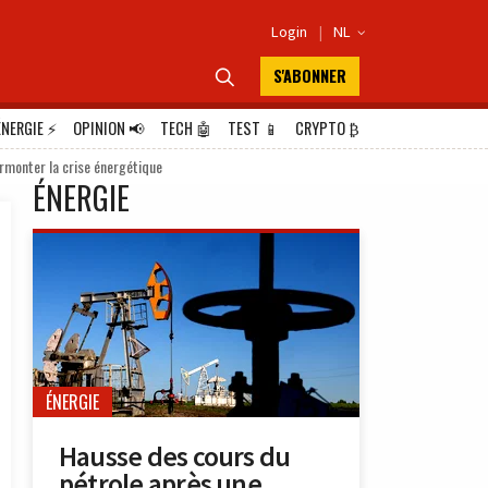
Login
|
NL

S'ABONNER

ÉNERGIE
⚡
OPINION
📢
TECH
🤖
TEST
📱
CRYPTO
₿
urmonter la crise énergétique
ÉNERGIE
ÉNERGIE
Hausse des cours du
pétrole après une