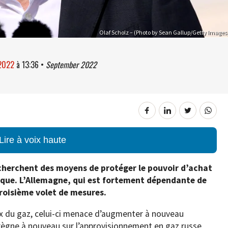
Olaf Scholz – (Photo by Sean Gallup/Getty Images
 2022
à
13:36
•
September 2022
Lire à voix haute
herchent des moyens de protéger le pouvoir d’achat
tique. L’Allemagne, qui est fortement dépendante de
troisième volet de mesures.
ix du gaz, celui-ci menace d’augmenter à nouveau
règne à nouveau sur l’approvisionnement en gaz russe