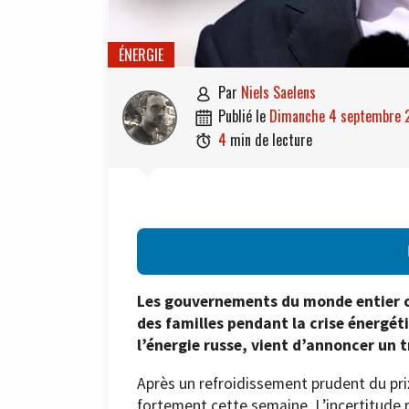
ÉNERGIE
par
Niels Saelens

publié le
dimanche 4 septembre

4
min de lecture

Les gouvernements du monde entier c
des familles pendant la crise énergé
l’énergie russe, vient d’annoncer un 
Après un refroidissement prudent du pr
fortement cette semaine. L’incertitude 