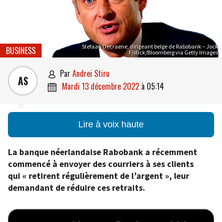
Stefaan Decraene, dirigeant belge de Rabobank – Jock
BUSINESS
Fistick/Bloomberg via Getty Images
par
Andrei Stiru

AS
mardi 13 décembre 2022
à
05:14

Lire à voix haute
La banque néerlandaise Rabobank a récemment
commencé à envoyer des courriers à ses clients
qui « retirent régulièrement de l’argent », leur
demandant de réduire ces retraits.