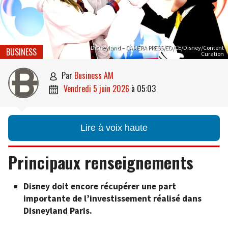
Disneyland – CAMERA PRESS/ED/CE/Disney/Content
BUSINESS
Curation
par
Business AM

vendredi 5 juin 2026
à
05:03

Lire à voix haute
Principaux renseignements
Disney doit encore récupérer une part
importante de l’investissement réalisé dans
Disneyland Paris.