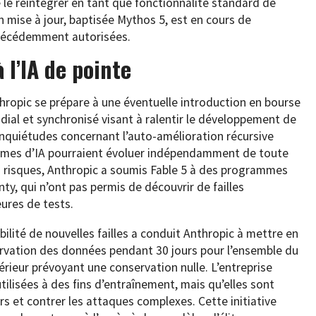
e le réintégrer en tant que fonctionnalité standard de
 mise à jour, baptisée Mythos 5, est en cours de
précédemment autorisées.
 l’IA de pointe
thropic se prépare à une éventuelle introduction en bourse
ial et synchronisé visant à ralentir le développement de
 inquiétudes concernant l’auto-amélioration récursive
tèmes d’IA pourraient évoluer indépendamment de toute
s risques, Anthropic a soumis Fable 5 à des programmes
y, qui n’ont pas permis de découvrir de failles
eures de tests.
bilité de nouvelles failles a conduit Anthropic à mettre en
ervation des données pendant 30 jours pour l’ensemble du
térieur prévoyant une conservation nulle. L’entreprise
ilisées à des fins d’entraînement, mais qu’elles sont
urs et contrer les attaques complexes. Cette initiative