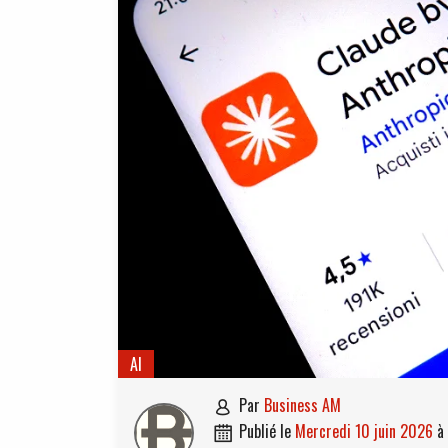
AI
par
Business AM

publié le
mercredi 10 juin 2026
à
