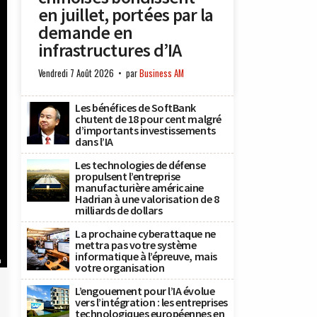
en juillet, portées par la
demande en
infrastructures d’IA
Vendredi 7 Août 2026
par
Business AM
Les bénéfices de SoftBank
chutent de 18 pour cent malgré
d’importants investissements
dans l’IA
Les technologies de défense
propulsent l’entreprise
manufacturière américaine
Hadrian à une valorisation de 8
milliards de dollars
La prochaine cyberattaque ne
mettra pas votre système
informatique à l’épreuve, mais
n
votre organisation
L’engouement pour l’IA évolue
vers l’intégration : les entreprises
technologiques européennes en