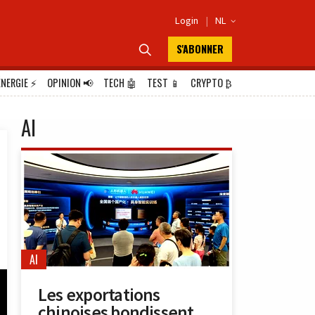
Login
|
NL

S'ABONNER

ÉNERGIE
⚡
OPINION
📢
TECH
🤖
TEST
📱
CRYPTO
₿
AI
AI
Les exportations
chinoises bondissent