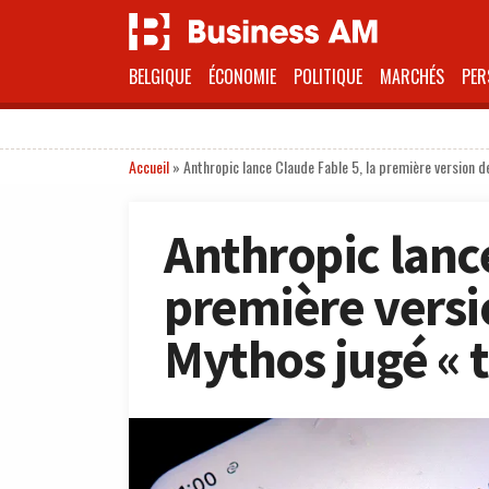
BELGIQUE
ÉCONOMIE
POLITIQUE
MARCHÉS
PER
Accueil
»
Anthropic lance Claude Fable 5, la première version 
Anthropic lance
première versi
Mythos jugé « t