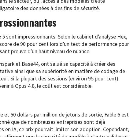
ans le secteur, où l’accès à des modèles d’élite
igatoire des données à des fins de sécurité.
ressionnantes
 5 sont impressionnants. Selon le cabinet d’analyse Hex,
 score de 90 pour cent lors d’un test de performance pour
isant preuve d’un haut niveau de nuance.
nspark et Base44, ont salué sa capacité à créer des
tative ainsi que sa supériorité en matière de codage de
teur. Si la plupart des sessions (environ 95 pour cent)
enir à Opus 4.8, le coût est considérable.
e et 50 dollars par million de jetons de sortie, Fable 5 est
 donné que de nombreuses entreprises sont déjà
 en IA, ce prix pourrait limiter son adoption. Cependant,
n, affirment que la capacité du modèle à s’auto-valider et