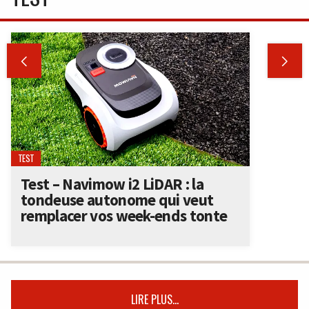


TEST
Test – Navimow i2 LiDAR : la
tondeuse autonome qui veut
remplacer vos week-ends tonte
LIRE PLUS...