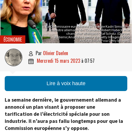
La Commissaire européenne à l’Energie Kadri Simson, le
ministre allemand de l’Economie Robert Habeck et le
chancelier allemand Olaf Scholz. (Dursun
Aydemir/Anadolu Agency via Getty Imagess, ODD
ÉCONOMIE
ANDERSEN/AFP via Getty Images)
par
Olivier Daelen

mercredi 15 mars 2023
à
07:57

Lire à voix haute
La semaine dernière, le gouvernement allemand a
annoncé un plan visant à proposer une
tarification de l’électricité spéciale pour son
industrie. Il n’aura pas fallu longtemps pour que la
Commission européenne s’y oppose.