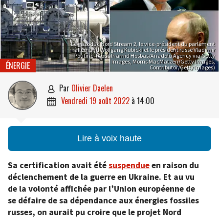
Le gazoduc Nord Stream 2, le vice-président du parlement
allemand Wolfgang Kubicki et le président russe Vladimir
Poutine. (Abdulhamid Hosbas/Anadolu Agency via Getty
Images, Morris MacMatzen/Getty Images,
ÉNERGIE
Contributor/Getty Images)
par
Olivier Daelen

vendredi 19 août 2022
à
14:00

Lire à voix haute
Sa certification avait été
suspendue
en raison du
déclenchement de la guerre en Ukraine. Et au vu
de la volonté affichée par l’Union européenne de
se défaire de sa dépendance aux énergies fossiles
russes, on aurait pu croire que le projet Nord