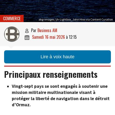
COMMERCE
akg-images / jh-Lightbox_John Hios via Content Curation
par
Business AM

samedi 16 mai 2026
à
12:15

Lire à voix haute
Principaux renseignements
Vingt-sept pays se sont engagés à soutenir une
mission militaire multinationale visant à
protéger la liberté de navigation dans le détroit
d’Ormuz.