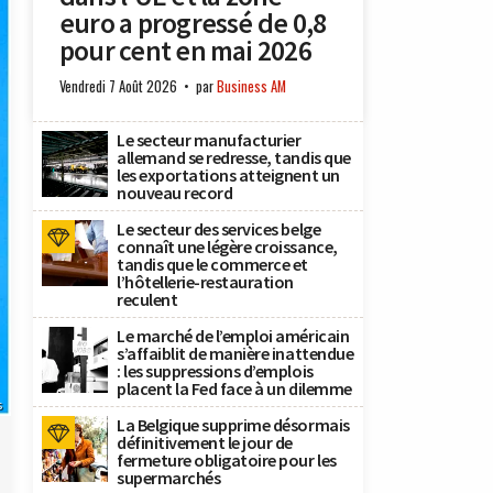
euro a progressé de 0,8
pour cent en mai 2026
Vendredi 7 Août 2026
par
Business AM
Le secteur manufacturier
allemand se redresse, tandis que
les exportations atteignent un
nouveau record
Le secteur des services belge
connaît une légère croissance,
tandis que le commerce et
l’hôtellerie-restauration
reculent
Le marché de l’emploi américain
s’affaiblit de manière inattendue
: les suppressions d’emplois
placent la Fed face à un dilemme
s
La Belgique supprime désormais
définitivement le jour de
fermeture obligatoire pour les
supermarchés