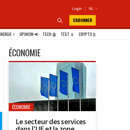
Login
|
NL

S'ABONNER

ÉNERGIE
⚡
OPINION
📢
TECH
🤖
TEST
📱
CRYPTO
₿
ÉCONOMIE
ÉCONOMIE
Le secteur des services
dans l’UE et la zone