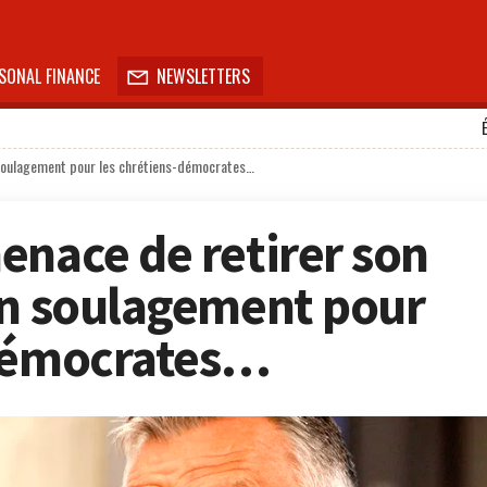
SONAL FINANCE
NEWSLETTERS

 soulagement pour les chrétiens-démocrates…
enace de retirer son
un soulagement pour
-démocrates…