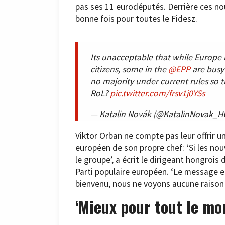
pas ses 11 eurodéputés. Derrière ces nou
bonne fois pour toutes le Fidesz.
Its unacceptable that while Europe is
citizens, some in the
@EPP
are busy 
no majority under current rules so t
RoL?
pic.twitter.com/frsv1j0YSs
— Katalin Novák (@KatalinNovak_H
Viktor Orban ne compte pas leur offrir u
européen de son propre chef: ‘Si les nou
le groupe’, a écrit le dirigeant hongroi
Parti populaire européen. ‘Le message est
bienvenu, nous ne voyons aucune raison 
‘Mieux pour tout le mo