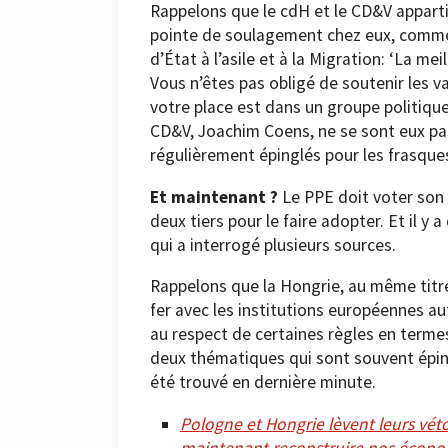
Rappelons que le cdH et le CD&V apparti
pointe de soulagement chez eux, comme
d’État à l’asile et à la Migration: ‘La m
Vous n’êtes pas obligé de soutenir les v
votre place est dans un groupe politique
CD&V, Joachim Coens, ne se sont eux pas
régulièrement épinglés pour les frasque
Et maintenant ?
Le PPE doit voter son 
deux tiers pour le faire adopter. Et il y 
qui a interrogé plusieurs sources.
Rappelons que la Hongrie, au même titr
fer avec les institutions européennes au
au respect de certaines règles en termes
deux thématiques qui sont souvent épi
été trouvé en dernière minute.
Pologne et Hongrie lèvent leurs véto
maintenant reconstruire nos écono