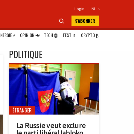
Login
|
NL

S'ABONNER

ÉNERGIE
⚡
OPINION
📢
TECH
🤖
TEST
📱
CRYPTO
₿
POLITIQUE
ÉTRANGER
La Russie veut exclure
le parti libéral Iabloko