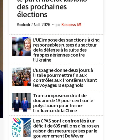
des prochaines
élections
Vendredi 7 Août 2026
par
Business AM
L’UE impose des sanctions à cinq
responsables russes du secteur
de la défense à la suite des
frappes aériennes contre
l’Ukraine
L’Espagne donne deux jours à
l’Italie pour mettre fin aux
contrôles aux frontières visant
les voyageurs espagnols
Trump impose un droit de
douane de 15 pour cent sur le
polysilicium pour freiner
l’influence de la Chine
)
Les CPAS sont confrontés à un
déficit de 605 millions d’euros en
raison des mesures prises par le
gouvernement De Wever