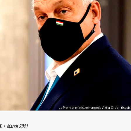
Le Premier ministre hongrois Viktor Orban (Isopix
20
•
March 2021