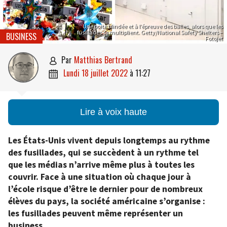
Une boite blindée et à l’épreuve des balles, alors que les
fusillades se multiplient. Getty/National Safety Shelters –
BUSINESS
Fotojet
par
Matthias Bertrand

lundi 18 juillet 2022
à
11:27

Lire à voix haute
Les États-Unis vivent depuis longtemps au rythme
des fusillades, qui se succèdent à un rythme tel
que les médias n’arrive même plus à toutes les
couvrir. Face à une situation où chaque jour à
l’école risque d’être le dernier pour de nombreux
élèves du pays, la société américaine s’organise :
les fusillades peuvent même représenter un
business.