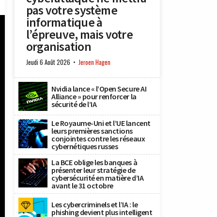
pas votre système
informatique à
l’épreuve, mais votre
organisation
Jeudi 6 Août 2026
Jeroen Hagen
Nvidia lance « l’Open Secure AI
Alliance » pour renforcer la
sécurité de l’IA
Le Royaume-Uni et l’UE lancent
leurs premières sanctions
conjointes contre les réseaux
cybernétiques russes
La BCE oblige les banques à
présenter leur stratégie de
cybersécurité en matière d’IA
avant le 31 octobre
Les cybercriminels et l’IA : le
phishing devient plus intelligent