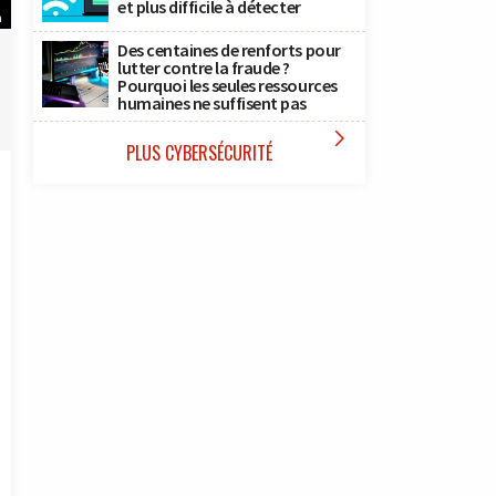
et plus difficile à détecter
h
Des centaines de renforts pour
lutter contre la fraude ?
Pourquoi les seules ressources
humaines ne suffisent pas

PLUS CYBERSÉCURITÉ