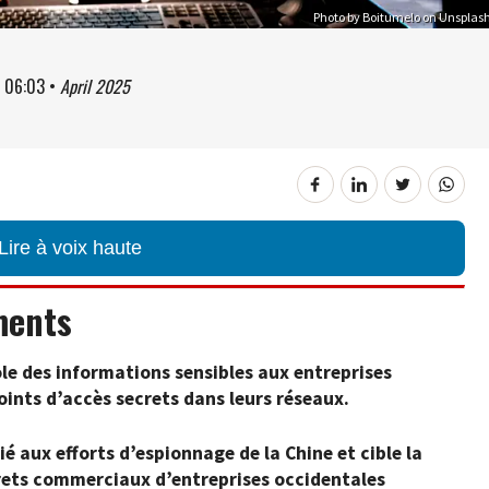
Photo by Boitumelo on Unsplas
à
06:03
•
April 2025
Lire à voix haute
ments
ole des informations sensibles aux entreprises
oints d’accès secrets dans leurs réseaux.
ié aux efforts d’espionnage de la Chine et cible la
ecrets commerciaux d’entreprises occidentales