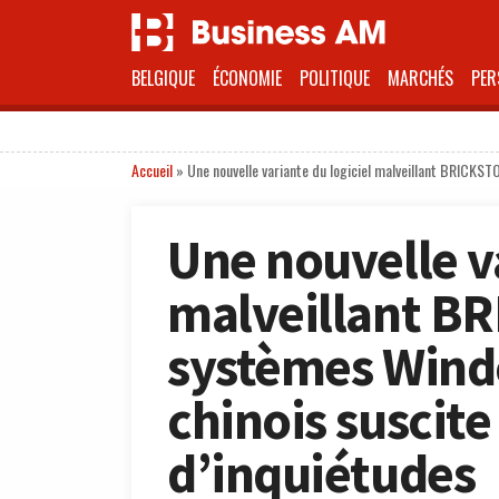
BELGIQUE
ÉCONOMIE
POLITIQUE
MARCHÉS
PER
Accueil
»
Une nouvelle variante du logiciel malveillant BRICKST
Une nouvelle va
malveillant BR
systèmes Windo
chinois suscite
d’inquiétudes