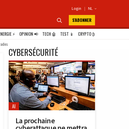
Login
|
NL

S'ABONNER

ÉNERGIE
⚡
OPINION
📢
TECH
🤖
TEST
📱
CRYPTO
₿
études
CYBERSÉCURITÉ
AI
La prochaine
cyberattaque ne mettra