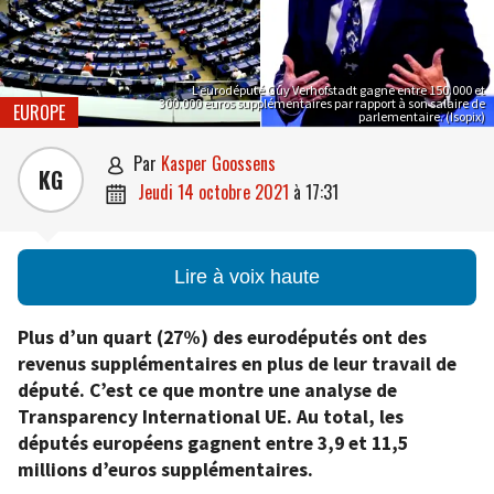
L’eurodéputé Guy Verhofstadt gagne entre 150.000 et
300.000 euros supplémentaires par rapport à son salaire de
EUROPE
parlementaire. (Isopix)
par
Kasper Goossens

KG
jeudi 14 octobre 2021
à
17:31

Lire à voix haute
Plus d’un quart (27%) des eurodéputés ont des
revenus supplémentaires en plus de leur travail de
député. C’est ce que montre une analyse de
Transparency International UE. Au total, les
députés européens gagnent entre 3,9 et 11,5
millions d’euros supplémentaires.