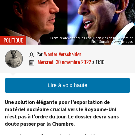
Premier Alexander De Croo (Open Vld) en Brits premier
POLITIQUE
Rishi Sunak – Getty Images
par
Wouter Verschelden

mercredi 30 novembre 2022
à
11:10

Lire à voix haute
Une solution élégante pour l’exportation de
matériel nucléaire crucial vers le Royaume-Uni
n’est pas à l’ordre du jour. Le dossier devra sans
doute passer par la Chambre.