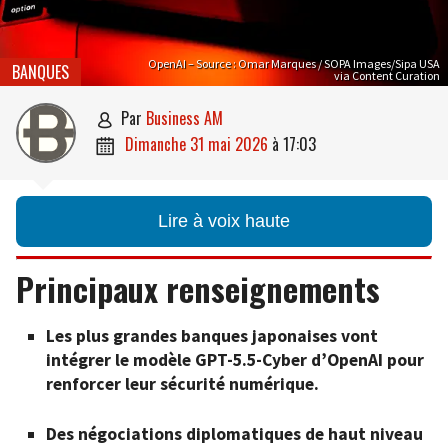
OpenAI – Source : Omar Marques / SOPA Images/Sipa USA
BANQUES
via Content Curation
par
Business AM

dimanche 31 mai 2026
à
17:03

Lire à voix haute
Principaux renseignements
Les plus grandes banques japonaises vont
intégrer le modèle GPT-5.5-Cyber d’OpenAI pour
renforcer leur sécurité numérique.
Des négociations diplomatiques de haut niveau