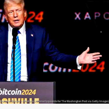
Trump et Bitcoin – (Photo by Johnnie Izquierdo for The Washington Post via Getty Images