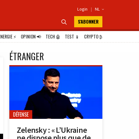
Login
|
NL

S'ABONNER

ÉNERGIE
⚡
OPINION
📢
TECH
🤖
TEST
📱
CRYPTO
₿
ÉTRANGER
DÉFENSE
Zelensky : « L’Ukraine
ne dispose plus que de