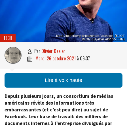
Mark Zuckerberg, le patron de Facebook. (ELIOT
TECH
BLONDET/ABACAPRESS.COM)
par
Olivier Daelen

mardi 26 octobre 2021
à
06:37

Lire à voix haute
Depuis plusieurs jours, un consortium de médias
américains révèle des informations très
embarrassantes (et c’est peu dire) au sujet de
Facebook. Leur base de travail: des milliers de
documents internes à l’entreprise divulgués par