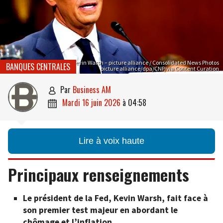
Kevin Warsh – picture alliance / Consolidated News Photos
BANQUES CENTRALES
picture alliance/dpa/CNP/via Content Curation
par
Business AM

mardi 16 juin 2026
à
04:58

Lire à voix haute
Principaux renseignements
Le président de la Fed, Kevin Warsh, fait face à
son premier test majeur en abordant le
chômage et l’inflation.