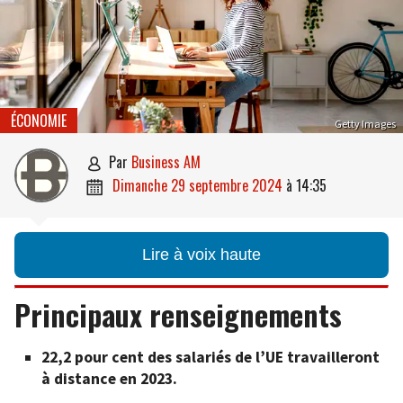
ÉCONOMIE
Getty Images
par
Business AM

dimanche 29 septembre 2024
à
14:35

Lire à voix haute
Principaux renseignements
22,2 pour cent des salariés de l’UE travailleront
à distance en 2023.