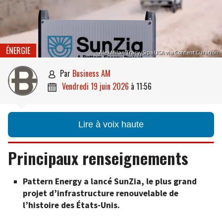
ÉNERGIE
Alex Milan Tracy/Sipa USA via Content Curation
par
Business AM

vendredi 19 juin 2026
à
11:56

Lire à voix haute
Principaux renseignements
Pattern Energy a lancé SunZia, le plus grand
projet d’infrastructure renouvelable de
l’histoire des États-Unis.