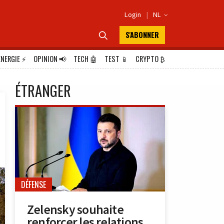
Login
|
NL

S'ABONNER

ÉNERGIE
⚡
OPINION
📢
TECH
🤖
TEST
📱
CRYPTO
₿
ÉTRANGER
DÉFENSE
Zelensky souhaite
renforcer les relations