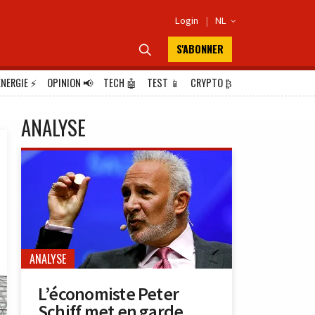
Login
|
NL

S'ABONNER

ÉNERGIE
⚡
OPINION
📢
TECH
🤖
TEST
📱
CRYPTO
₿
ANALYSE
ANALYSE
L’économiste Peter
Schiff met en garde