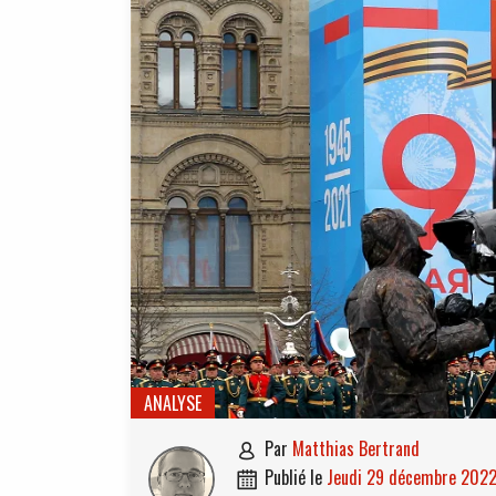
ANALYSE
par
Matthias Bertrand

publié le
jeudi 29 décembre 202
