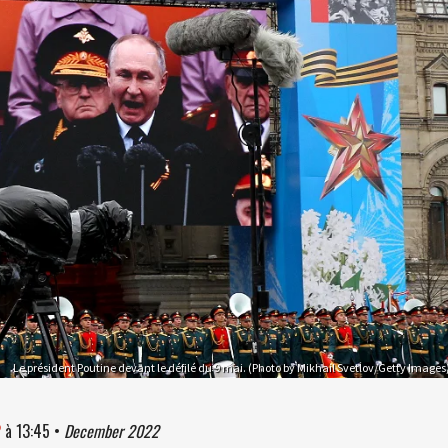
Le président Poutine devant le défilé du 9 mai. (Photo by Mikhail Svetlov/Getty Images
2
à
13:45
•
December 2022