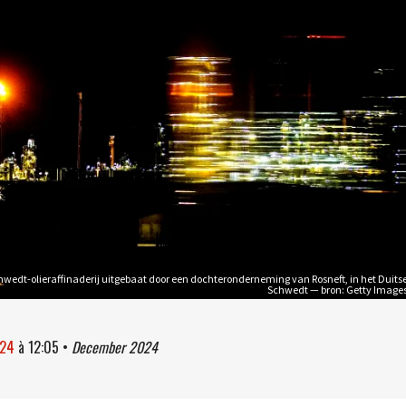
wedt-olieraffinaderij uitgebaat door een dochteronderneming van Rosneft, in het Duits
Schwedt — bron: Getty Image
024
à
12:05
•
December 2024