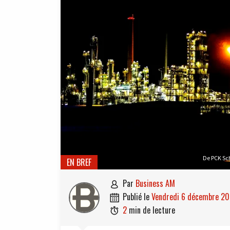
De PCK Sch
EN BREF
par
Business AM

publié le
vendredi 6 décembre 2

2
min de lecture
