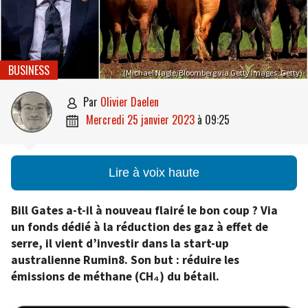
BUSINESS
(Michael Nagle/Bloomberg via Getty Images, Getty)
par
Olivier Daelen

mercredi 25 janvier 2023
à
09:25

Lire à voix haute
Bill Gates a-t-il à nouveau flairé le bon coup ? Via
un fonds dédié à la réduction des gaz à effet de
serre, il vient d’investir dans la start-up
australienne Rumin8. Son but : réduire les
émissions de méthane (CH₄) du bétail.