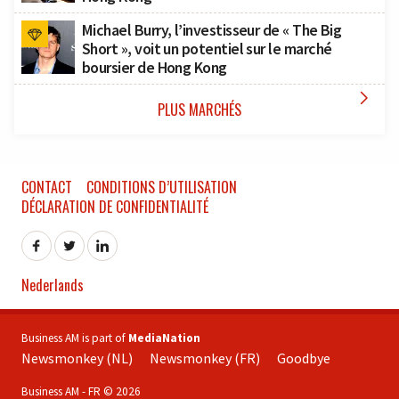
Michael Burry, l’investisseur de « The Big
Short », voit un potentiel sur le marché
boursier de Hong Kong

PLUS MARCHÉS
CONTACT
CONDITIONS D’UTILISATION
DÉCLARATION DE CONFIDENTIALITÉ
Nederlands
Business AM is part of
MediaNation
Newsmonkey (NL)
Newsmonkey (FR)
Goodbye
Business AM - FR © 2026