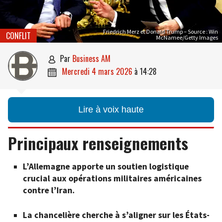
Friedrich Merz et Donald Trump – Source : Win
CONFLIT
McNamee/Getty Images
par
Business AM

mercredi 4 mars 2026
à
14:28

Lire à voix haute
Principaux renseignements
L’Allemagne apporte un soutien logistique
crucial aux opérations militaires américaines
contre l’Iran.
La chancelière cherche à s’aligner sur les États-