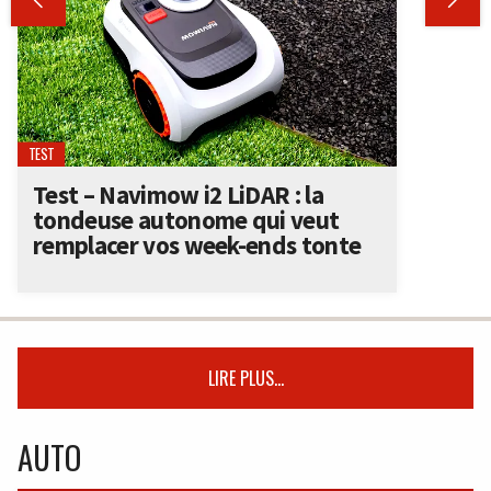


TEST
Test – Navimow i2 LiDAR : la
tondeuse autonome qui veut
remplacer vos week-ends tonte
LIRE PLUS...
AUTO