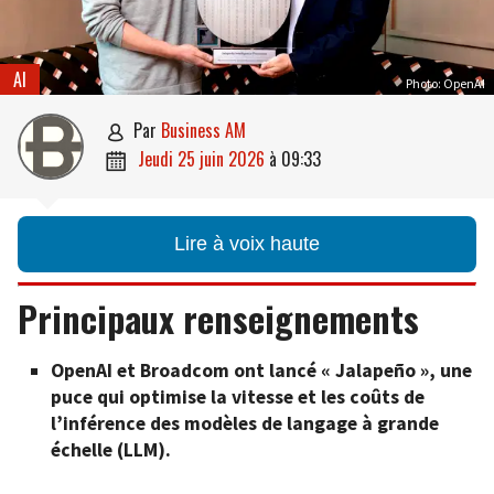
AI
Photo: OpenAI
par
Business AM

jeudi 25 juin 2026
à
09:33

Lire à voix haute
Principaux renseignements
OpenAI et Broadcom ont lancé « Jalapeño », une
puce qui optimise la vitesse et les coûts de
l’inférence des modèles de langage à grande
échelle (LLM).