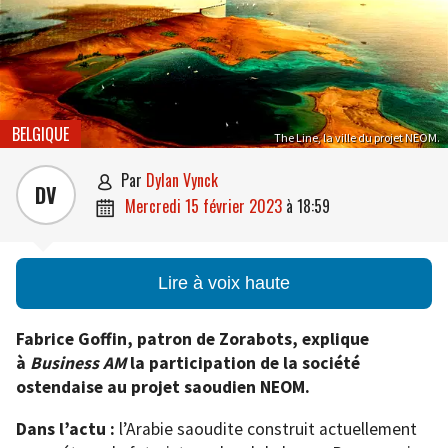
BELGIQUE
The Line, la ville du projet NEOM.
par
Dylan Vynck

DV
mercredi 15 février 2023
à
18:59

Lire à voix haute
Fabrice Goffin, patron de Zorabots, explique
à
Business AM
la participation de la société
ostendaise au projet saoudien NEOM.
Dans l’actu :
l’Arabie saoudite construit actuellement