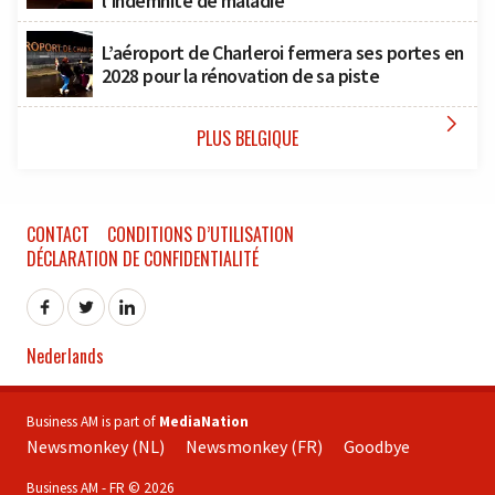
l’indemnité de maladie
L’aéroport de Charleroi fermera ses portes en
2028 pour la rénovation de sa piste

PLUS BELGIQUE
CONTACT
CONDITIONS D’UTILISATION
DÉCLARATION DE CONFIDENTIALITÉ
Nederlands
Business AM is part of
MediaNation
Newsmonkey (NL)
Newsmonkey (FR)
Goodbye
Business AM - FR © 2026