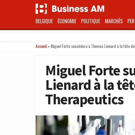
BELGIQUE
ÉCONOMIE
POLITIQUE
MARCHÉS
PER
Accueil
»
Miguel Forte succèdera à Thomas Lienard à la tête d
Miguel Forte s
Lienard à la tê
Therapeutics