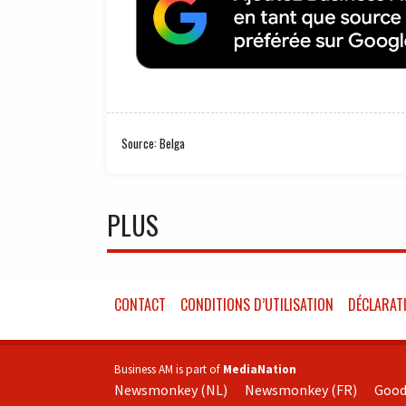
Source: Belga
PLUS
CONTACT
CONDITIONS D’UTILISATION
DÉCLARATI
Business AM is part of
MediaNation
Newsmonkey (NL)
Newsmonkey (FR)
Good