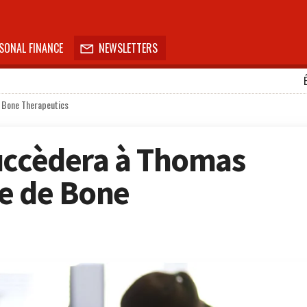
SONAL FINANCE
NEWSLETTERS

e Bone Therapeutics
uccèdera à Thomas
te de Bone