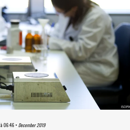
ISOPI
à
06:46
•
December 2019