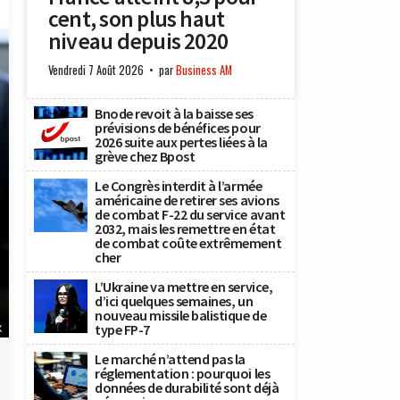
cent, son plus haut
niveau depuis 2020
Vendredi 7 Août 2026
par
Business AM
Bnode revoit à la baisse ses
prévisions de bénéfices pour
2026 suite aux pertes liées à la
grève chez Bpost
Le Congrès interdit à l’armée
américaine de retirer ses avions
de combat F-22 du service avant
2032, mais les remettre en état
de combat coûte extrêmement
cher
L’Ukraine va mettre en service,
d’ici quelques semaines, un
nouveau missile balistique de
type FP-7
X
Le marché n’attend pas la
réglementation : pourquoi les
données de durabilité sont déjà