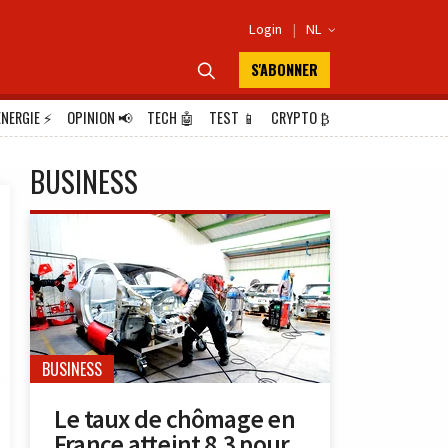
Login
|
NL

S'ABONNER

ÉNERGIE
⚡
OPINION
📢
TECH
🤖
TEST
📱
CRYPTO
₿
BUSINESS
BUSINESS
Le taux de chômage en
France atteint 8,3 pour