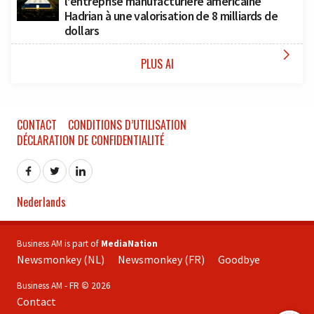
l’entreprise manufacturière américaine
Hadrian à une valorisation de 8 milliards de
dollars

PLUS AI
CONTACT
CONDITIONS D’UTILISATION
DÉCLARATION DE CONFIDENTIALITÉ
Nederlands
Business AM is part of
MediaNation
Newsmonkey (NL)
Newsmonkey (FR)
Goodbye
Business AM - FR © 2026
Contact