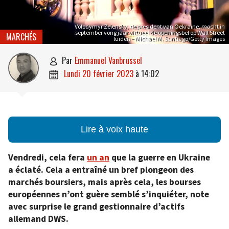
Volodymyr Zelensky, de president van Oekraïne, mocht in
september vorig jaar virtueel de openingsbel op Wall Street
MARCHÉS
luiden – Michael M. Santiago/Getty Images
par
Emmanuel Vanbrussel

lundi 20 février 2023
à
14:02

Lire à voix haute
Vendredi, cela fera
un an
que la guerre en Ukraine
a éclaté. Cela a entraîné un bref plongeon des
marchés boursiers, mais après cela, les bourses
européennes n’ont guère semblé s’inquiéter, note
avec surprise le grand gestionnaire d’actifs
allemand DWS.