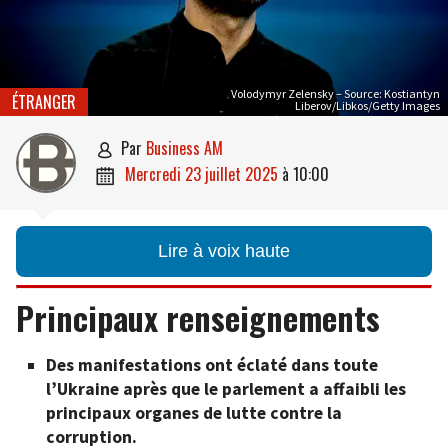
Volodymyr Zelensky – Source: Kostiantyn
ÉTRANGER
Liberov/Libkos/Getty Images
par
Business AM

mercredi 23 juillet 2025
à
10:00

Lire à voix haute
Principaux renseignements
Des manifestations ont éclaté dans toute
l’Ukraine après que le parlement a affaibli les
principaux organes de lutte contre la
corruption.