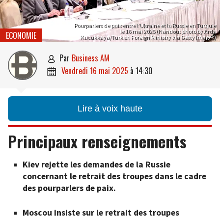
Pourparlers de paix entre l’Ukraine et la Russie en Turquie
le 16 mai 2025 (Handout photo by Arda
ECONOMIE
Kucukkaya/Turkish Foreign Ministry via Getty Images)
par
Business AM

vendredi 16 mai 2025
à
14:30

Lire à voix haute
Principaux renseignements
Kiev rejette les demandes de la Russie
concernant le retrait des troupes dans le cadre
des pourparlers de paix.
Moscou insiste sur le retrait des troupes