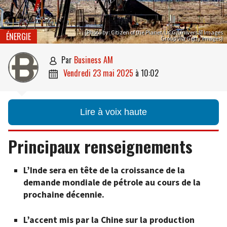
(Photo by: Citizen of the Planet/UCG/Universal Images
ÉNERGIE
Group via Getty Images)
par
Business AM

vendredi 23 mai 2025
à
10:02

Lire à voix haute
Principaux renseignements
L’Inde sera en tête de la croissance de la
demande mondiale de pétrole au cours de la
prochaine décennie.
L’accent mis par la Chine sur la production