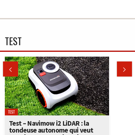
TEST


TEST
Test – Navimow i2 LiDAR : la
tondeuse autonome qui veut