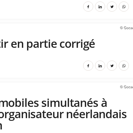
© Goca
ir en partie corrigé
© Goca
mobiles simultanés à
’organisateur néerlandais
n