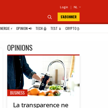
Login
|
NL

S'ABONNER

ÉNERGIE
⚡
OPINION
📢
TECH
🤖
TEST
📱
CRYPTO
₿
OPINIONS
BUSINESS
La transparence ne