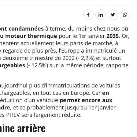
sont condamnées
à terme, du moins chez nous où
 du moteur thermique
pour le 1
janvier
2035
. Or,
er
mentent actuellement leurs parts de marché, à
n y regarde de plus près, l’Europe a immatriculé un
 deuxième trimestre de 2022 (- 2,2%) et surtout
argeables
(- 12,5%) sur la même période, rapporte
a aujourd’hui plus d’immatriculations de voitures
chargeables, en tout cas en Europe. Car
en
 déduction d’un véhicule
permet encore aux
ndre,
et ce probablement jusqu’au 1er janvier
 des PHEV sera largement réduite.
ine arrière