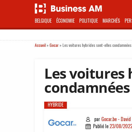
BELGIQUE
ÉCONOMIE
POLITIQUE
MARCHÉS
PER
Accueil
»
Gocar
»
Les voitures hybrides sont-elles condamnées
Les voitures 
condamnées 
HYBRIDE
par
Gocar.be - David

publié le
23/08/202
