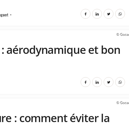
ogaert
© Goca
: aérodynamique et bon
© Goca
re : comment éviter la