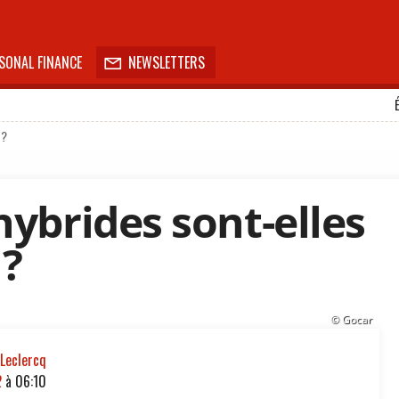
SONAL FINANCE
NEWSLETTERS

 ?
hybrides sont-elles
?
© Gocar
 Leclercq
2
à
06:10