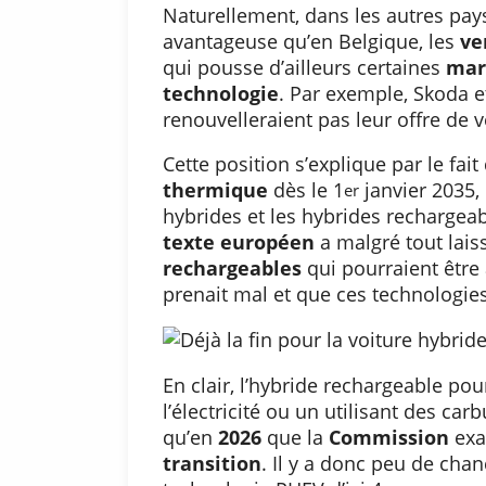
Naturellement, dans les autres pays 
avantageuse qu’en Belgique, les
ve
qui pousse d’ailleurs certaines
mar
technologie
. Par exemple, Skoda 
renouvelleraient pas leur offre de 
Cette position s’explique par le fai
thermique
dès le 1
janvier 2035, 
er
hybrides et les hybrides rechargea
texte européen
a malgré tout lai
rechargeables
qui pourraient être 
prenait mal et que ces technologies
En clair, l’hybride rechargeable pourr
l’électricité ou un utilisant des ca
qu’en
2026
que la
Commission
exam
transition
. Il y a donc peu de cha