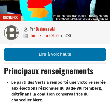
Photo: Marcus Brandt/dpa (Photo by Marcus
BUSINESS
Brandt/picture alliance via Getty Images)
par
Business AM

lundi 9 mars 2026
à
13:29

Lire à voix haute
Principaux renseignements
Le parti des Verts a remporté une victoire serrée
aux élections régionales du Bade-Wurtemberg,
détrônant la coalition conservatrice du
chancelier Merz.