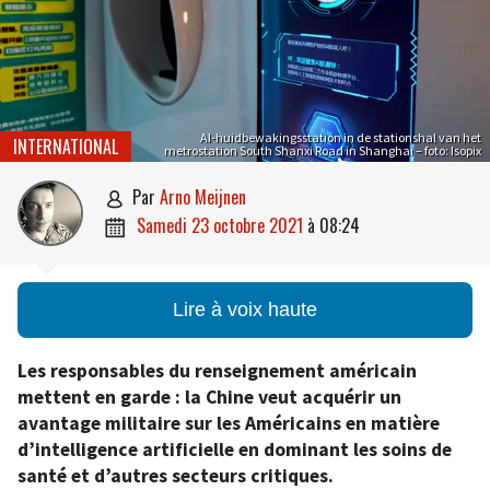
AI-huidbewakingsstation in de stationshal van het
INTERNATIONAL
metrostation South Shanxi Road in Shanghai – foto: Isopix
par
Arno Meijnen

samedi 23 octobre 2021
à
08:24

Lire à voix haute
Les responsables du renseignement américain
mettent en garde : la Chine veut acquérir un
avantage militaire sur les Américains en matière
d’intelligence artificielle en dominant les soins de
santé et d’autres secteurs critiques.