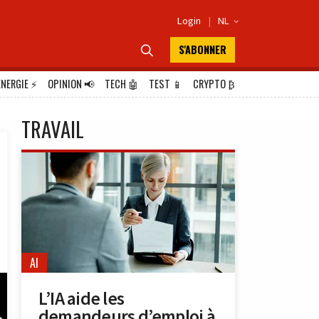
Login
|
NL

S'ABONNER

ÉNERGIE
⚡
OPINION
📢
TECH
🤖
TEST
📱
CRYPTO
₿
TRAVAIL
AI
L’IA aide les
demandeurs d’emploi à