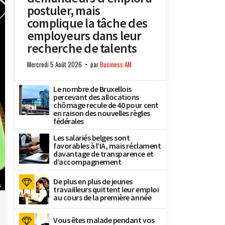
postuler, mais
complique la tâche des
employeurs dans leur
recherche de talents
Mercredi 5 Août 2026
par
Business AM
Le nombre de Bruxellois
percevant des allocations
chômage recule de 40 pour cent
en raison des nouvelles règles
fédérales
Les salariés belges sont
favorables à l’IA, mais réclament
davantage de transparence et
d’accompagnement
De plus en plus de jeunes
s
travailleurs quittent leur emploi
au cours de la première année
Vous êtes malade pendant vos