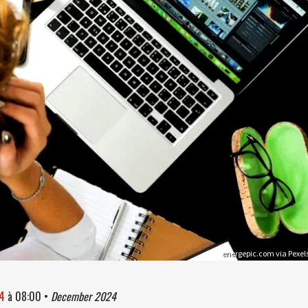
energepic.com via Pexel
24
à
08:00
•
December 2024