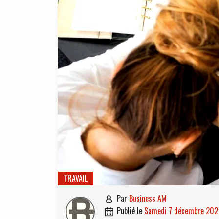
TRAVAIL
par
Business AM

publié le
samedi 7 décembre 20
