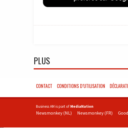
PLUS
CONTACT
CONDITIONS D’UTILISATION
DÉCLARATI
Business AM is part of
MediaNation
Newsmonkey (NL)
Newsmonkey (FR)
Good