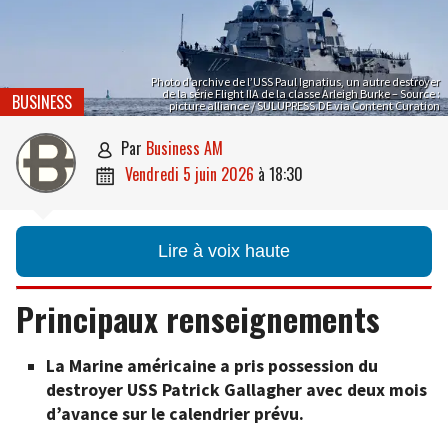
Photo d’archive de l’USS Paul Ignatius, un autre destroyer
de la série Flight IIA de la classe Arleigh Burke – Source :
BUSINESS
picture alliance / SULUPRESS.DE via Content Curation
par
Business AM

vendredi 5 juin 2026
à
18:30

Lire à voix haute
Principaux renseignements
La Marine américaine a pris possession du
destroyer USS Patrick Gallagher avec deux mois
d’avance sur le calendrier prévu.