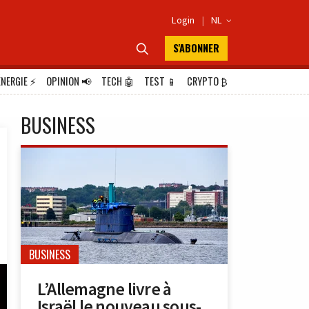
Login
|
NL

S'ABONNER

ÉNERGIE
⚡
OPINION
📢
TECH
🤖
TEST
📱
CRYPTO
₿
BUSINESS
BUSINESS
L’Allemagne livre à
Israël le nouveau sous-