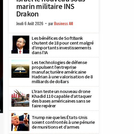
marin militaire INS
Drakon
Jeudi 6 Août 2026
par
Business AM
Les bénéfices de SoftBank
chutent de 18 pour cent malgré
d’importants investissements
dans l’IA
Les technologies de défense
propulsent l’entreprise
manufacturière américaine
Hadrian à une valorisation de 8
milliards de dollars
L’Iran teste un nouveau drone
Khadid 110 capable d’attaquer
des bases américaines sans se
faire repérer
n
Trump nie que les États-Unis
soient confrontés à une pénurie
de munitions et d’armes