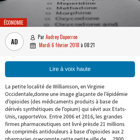
ÉCONOMIE
par
Audrey Duperron

AD
mardi 6 février 2018
à
08:21

Lire à voix haute
La petite localité de Williamson, en Virginie
Occidentale,donne une image glaçante de l’épidémie
d’opioïdes (des médicaments produits à base de
dérivés synthétiques de l’opium) qui sévit aux Etats-
Unis, rapporteVox. Entre 2006 et 2016, les grandes
firmes pharmaceutiques ont livré prèsde 21 millions
de comprimés antidouleurs à base d’opioïdes aux 2
pharmacies quecompte cette petite ville de… 2900